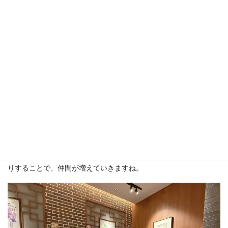
ィシャルでは初めてでした。
ほとんどの方が初対面でしたが、さすが女性というか、すぐに打
ち解けすべてのテーブルで話が弾み、LINEの交換もして、今後連
絡が取りやすくなりました。
お店を使うとどうしても人数に上限があり、今会員になってくだ
さっている全員が集まれることはかなり難しいことになります。
ですので、今後も食事会、お茶会、ピクニックやハイキング、そ
してもちろんセミナーや見学会などを実施する度に、未だイベン
ト参加されていない方たちこそ参加して、交流を深めていただき
たいと思っています。
LINEの繋がりもとても大事、ですがやっぱり実際に会って話した
りすることで、仲間が増えていきますね。