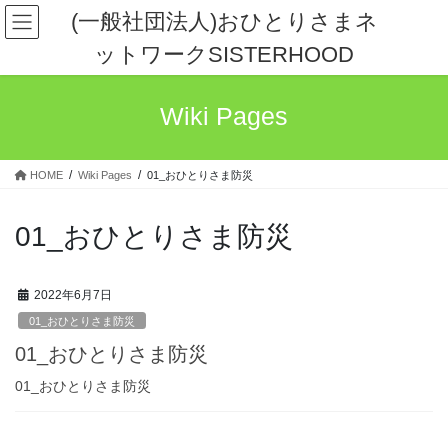
コ
ナ
(一般社団法人)おひとりさまネ
ン
ビ
ットワークSISTERHOOD
テ
ゲ
ン
ー
ツ
シ
Wiki Pages
へ
ョ
ス
ン
キ
に
HOME
Wiki Pages
01_おひとりさま防災
ッ
移
プ
動
01_おひとりさま防災
2022年6月7日
01_おひとりさま防災
01_おひとりさま防災
01_おひとりさま防災